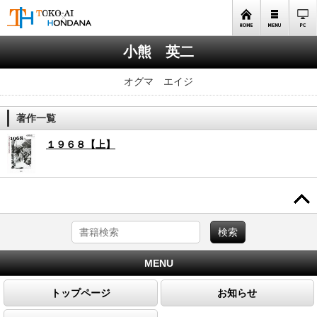
小熊 英二
オグマ エイジ
著作一覧
１９６８【上】
MENU
トップページ
お知らせ