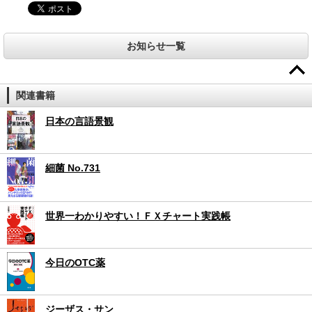
お知らせ一覧
関連書籍
日本の言語景観
細菌 No.731
世界一わかりやすい！ＦＸチャート実践帳
今日のOTC薬
ジーザス・サン